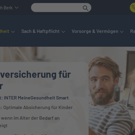
ch Berk
det sich das Hauptmenü. Dieses lässt sich per Tab steuern. Unte
heit
Sach & Haftpflicht
Vorsorge & Vermögen
R
versicherung für
r
t: INTER MeineGesundheit Smart
h: Optimale Absicherung für Kinder
 wenn im Alter der Bedarf an
eigt