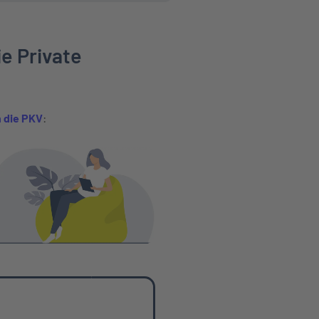
ie Private
 die PKV
: