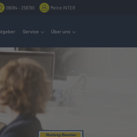
08084 - 258780
Meine INTER
rmenüs öffnet man mit der Leertaste oder Pfeil nach unten. Diese
atgeber
Service
Über uns