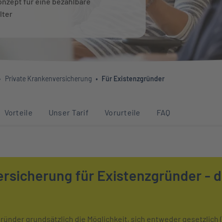
onzept für eine bezahlbare
lter
Private Krankenversicherung
Für Existenzgründer
Abschnitten auf dieser Seite
Vorteile
Unser Tarif
Vorurteile
FAQ
rsicherung für Existenzgründer - d
ünder grundsätzlich die Möglichkeit, sich entweder gesetzlich (