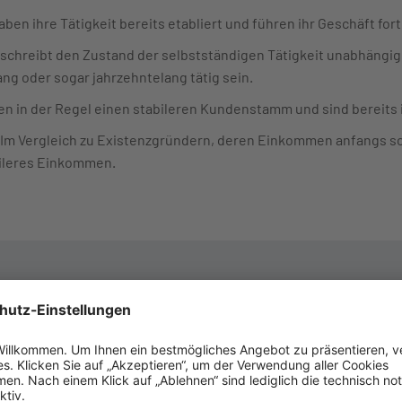
aben ihre Tätigkeit bereits etabliert und führen ihr Geschäft for
beschreibt den Zustand der selbstständigen Tätigkeit unabhäng
ng oder sogar jahrzehntelang tätig sein.
en in der Regel einen stabileren Kundenstamm und sind bereits i
 Im Vergleich zu Existenzgründern, deren Einkommen anfangs 
bileres Einkommen.
tenzgründung