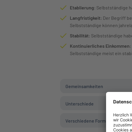
Etablierung
: Selbstständige h
Langfristigkeit
: Der Begriff 
Selbstständige können jahrela
Stabilität
: Selbstständige hab
Kontinuierliches Einkommen
:
Selbstständige meist ein sta
Gemeinsamkeiten
Unterschiede
Verschiedene Formen der Exis