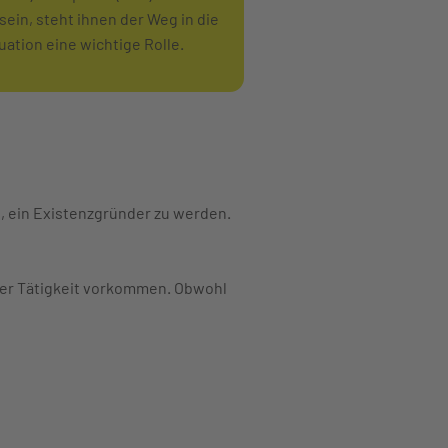
sein, steht ihnen der Weg in die
uation eine wichtige Rolle.
 ein Existenzgründer zu werden.
her Tätigkeit vorkommen. Obwohl