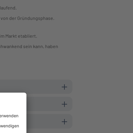
tlaufend.
ig von der Gründungsphase.
m Markt etabliert.
schwankend sein kann, haben