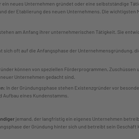
r ein neues Unternehmen gründet oder eine selbstständige Tätig
 und der Etablierung des neuen Unternehmens. Die wichtigsten
stehen am Anfang ihrer unternehmerischen Tätigkeit. Sie entwi
eht sich oft auf die Anfangsphase der Unternehmensgründung, die 
ründer können von speziellen Förderprogrammen, Zuschüssen un
ng neuer Unternehmen gedacht sind.
en
: In der Gründungsphase stehen Existenzgründer vor besond
und Aufbau eines Kundenstamms.
ändiger
jemand, der langfristig ein eigenes Unternehmen betreibt 
angsphase der Gründung hinter sich und betreibt sein Geschäft 