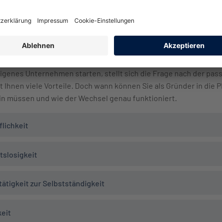
ann kann ich als Existenzgründer i
eigenes Unternehmen starten, stellt sich die Frage nach der pa
 Ihnen viele Vorteile. Doch wann können Sie als Gründer in die 
in müssen und wie der Wechsel genau funktioniert.
flichkeit
tslosigkeit
ätigkeit zur Selbstständigkeit
eit