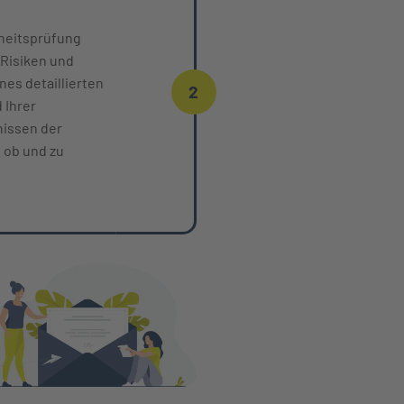
dheitsprüfung
 Risiken und
nes detaillierten
2
 Ihrer
nissen der
 ob und zu