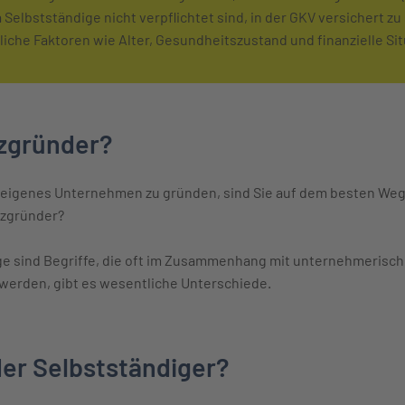
Selbstständige nicht verpflichtet sind, in der GKV versichert zu 
liche Faktoren wie Alter, Gesundheitszustand und finanzielle Sit
nzgründer?
 eigenes Unternehmen zu gründen, sind Sie auf dem besten Weg,
enzgründer?
ge sind Begriffe, die oft im Zusammenhang mit unternehmerisc
erden, gibt es wesentliche Unterschiede.
er Selbstständiger?