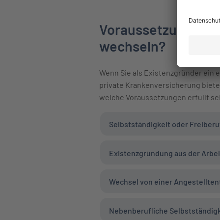
Voraussetzungen: W
wechseln?
Wenn Sie als Existenzgründer ein 
private Krankenversicherung bietet
welche Voraussetzungen erfüllt se
Selbstständigkeit oder Freiberu
Existenzgründung aus der Arbei
Wechsel von einer Angestelltent
Nebenberufliche Selbstständigk