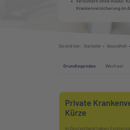
Versichern ohne Risiko: K
Krankenversicherung im A
Sie sind hier:
Startseite
Gesundheit
Sprunglinks zu den 
Grundlegendes
Wechsel
Private Krankenve
Kürze
In Deutschland haben Existenzgr