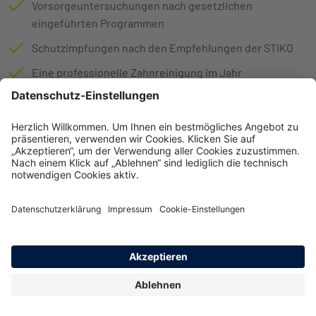
Vorsorgeuntersuchungen nach gesetzlichen
eingeführten Programmen
Schutzimpfungen nach den Empfehlungen der STIKO
Eine professionelle Zahnreinigung im Jahr
Premiumleistung ab dem 55.
Lebensjahr
Dann, wenn der Bedarf an medizinischen Leistungen
statistisch steigt, profitieren Sie von Premiumleistungen,
ohne dass sich Ihr Beitrag ändert. Mit der Vollendung des 55.
Lebensjahres übernehmen wir beispielsweise auch die
Kosten für weitere Leistungen oder erhöhen den
Leistungsumfang.