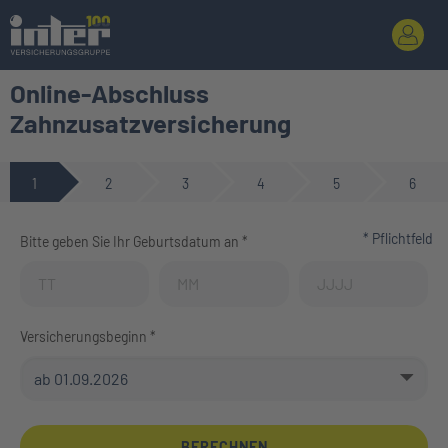
Online-Abschluss
Zahnzusatzversicherung
1
2
3
4
5
6
* Pflichtfeld
Bitte geben Sie Ihr Geburtsdatum an *
Geburtstag (Tag)
Geburtstag (Monat)
Geburtstag (Jahr)
Versicherungsbeginn *
BERECHNEN