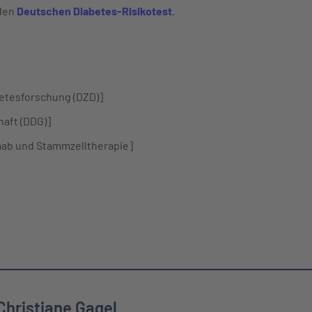
den
Deutschen Diabetes-Risikotest
.
etesforschung (DZD)]
aft (DDG)]
mab und Stammzelltherapie]
Christiane Gagel