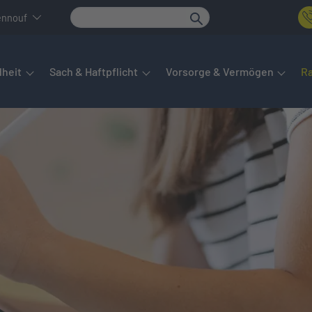
ennouf
det sich das Hauptmenü. Dieses lässt sich per Tab steuern. Unte
heit
Sach & Haftpflicht
Vorsorge & Vermögen
R