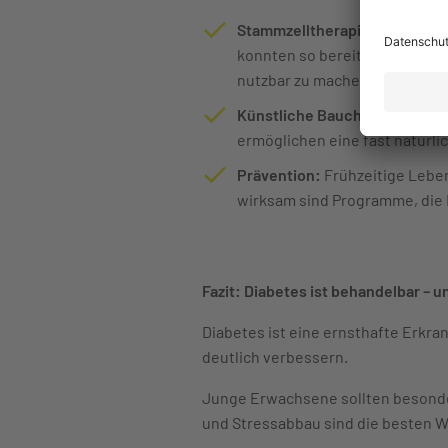
Stammzelltherapie:
Wissensch
konnten so bereits Mäuse mit 
nutzbar zu machen.
Künstliche Bauchspeicheldrü
ermöglichen eine fast natürlic
Prävention:
Frühzeitige Lebe
wirksam sind Programme, di
Fazit: Diabetes ist behandelbar – u
Diabetes ist eine ernsthafte Erkr
deutlich verbessern.
Junge Erwachsene sollten besonde
und Stressabbau sind die besten W