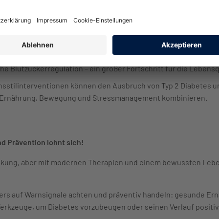
aftler arbeiten daran, Stammzellen in insulinproduzierende Ze
Typ 1 Diabetes geheilt werden. Klinische Studien laufen, um di
se:
Systeme zur automatisierten Insulinabgabe (Closed-Loop) 
he Blutzuckerregulation – ein großer Fortschritt für die Lebensq
nsstilinterventionen können den Ausbruch von Typ 2 Diabetes 
e Ernährung, Bewegung und Stressmanagement kombinieren.
nd Prävention lohnt sich!
ankung, aber mit modernen Therapien und einem bewussten Lebens
rs auf Warnsignale achten und präventiv handeln: gesunde E
erkzeuge, um Diabetes vorzubeugen oder seinen Verlauf positiv