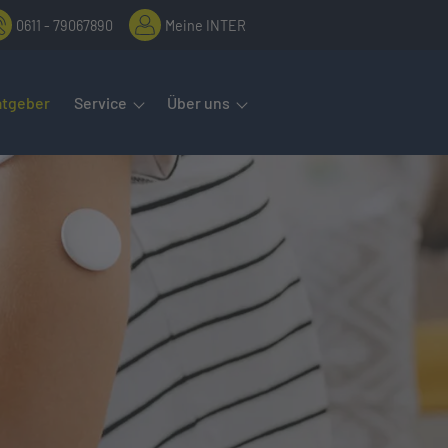
0611 - 79067890
Meine INTER
rmenüs öffnet man mit der Leertaste oder Pfeil nach unten. Diese
atgeber
Service
Über uns