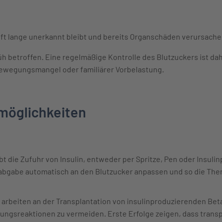
ft lange unerkannt bleibt und bereits Organschäden verursach
h betroffen. Eine regelmäßige Kontrolle des Blutzuckers ist da
Bewegungsmangel oder familiärer Vorbelastung.
möglichkeiten
ibt die Zufuhr von Insulin, entweder per Spritze, Pen oder Insul
abgabe automatisch an den Blutzucker anpassen und so die Thera
arbeiten an der Transplantation von insulinproduzierenden Beta
ngsreaktionen zu vermeiden. Erste Erfolge zeigen, dass transp