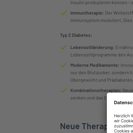
Insulin produzieren können – e
Immuntherapie:
Der Wirkstoff
Immunsystem moduliert. Dies 
Typ 2 Diabetes:
Lebensstiländerung:
Ernährun
Lebensstilprogramme den Ausb
Moderne Medikamente:
Innova
nur den Blutzucker, sondern 
Übergewicht und Prädiabetes 
Kombinationstherapien:
Neue 
senken und das Gewicht zu kon
Neue Therapieansä