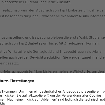
in potenzieller Durchbruch für die Zukunft.
 Teplizumab kann den Ausbruch von Typ 1 Diabetes um Jahre ver
ist besonders für junge Erwachsene mit hohem Risiko interessa
gsumstellung und Bewegung bleiben die erste Wahl. Studien ze
ruch von Typ 2 Diabetes um bis zu 58 % reduzieren können.
tive Wirkstoffe wie Semaglutid und Tirzepatid (auch als „Abneh
helfen auch bei der Gewichtsreduktion. Sie werden zunehmend a
eingesetzt.
„Mehrfachagonisten“ kombinieren mehrere Wirkstoffe, um den B
trollieren.
tze und Forschung 2025