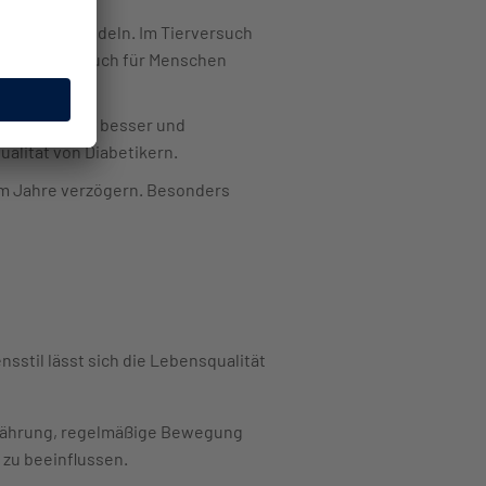
llen umzuwandeln. Im Tierversuch
ese Methode auch für Menschen
werden immer besser und
ualität von Diabetikern.
um Jahre verzögern. Besonders
stil lässt sich die Lebensqualität
rnährung, regelmäßige Bewegung
 zu beeinflussen.