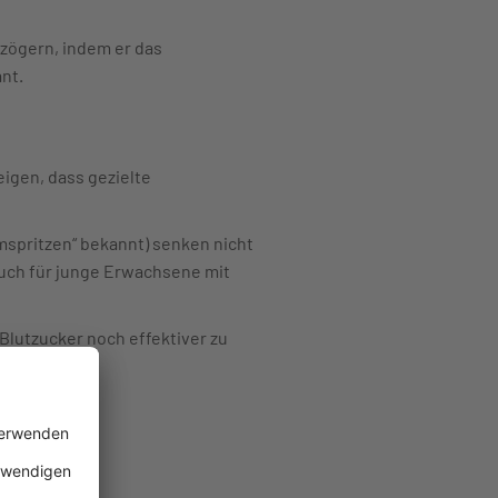
zögern, indem er das
nt.
igen, dass gezielte
mspritzen“ bekannt) senken nicht
uch für junge Erwachsene mit
lutzucker noch effektiver zu