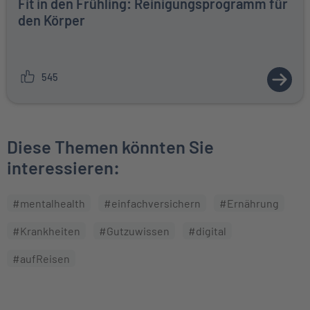
Fit in den Frühling: Reinigungsprogramm für
den Körper
545
ZUM A
Diese Themen könnten Sie
interessieren:
#mentalhealth
#einfachversichern
#Ernährung
#Krankheiten
#Gutzuwissen
#digital
#aufReisen