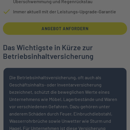
Überschwemmung und Regenrückstau
Immer aktuell mit der Leistungs-Upgrade-Garantie
ANGEBOT ANFORDERN
Das Wichtigste in Kürze zur
Betriebsinhaltversicherung
Die Betriebsinhaltsversicherung, oft auch als
Geschäftsinhalts- oder Inventarversicherung
bezeichnet, schützt die beweglichen Werte eines
Unternehmens wie Möbel, Lagerbestände und Waren
vor verschiedenen Gefahren. Dazu gehören unter
anderem Schäden durch Feuer, Einbruchdiebstahl,
Wasserrohrbrüche sowie Unwetter wie Sturm und
Hagel. Für Unternehmen ist diese Versicherung