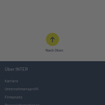
ANGEBOT ANFORDERN
BERATUNG IN IHRER NÄHE
0621 427 - 427
Nach Oben
Über INTER
Karriere
Unternehmensprofil
Firmensitz
Presseinformationen