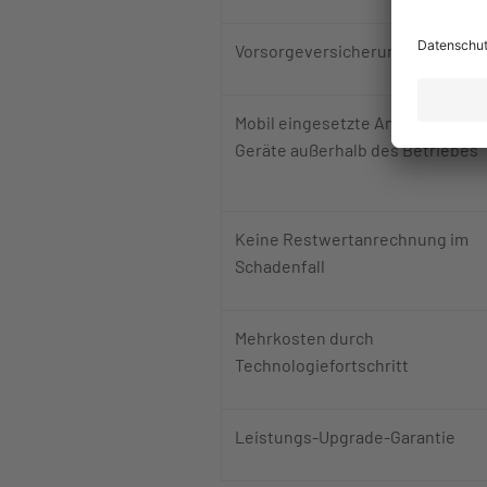
Vorsorgeversicherung
Mobil eingesetzte Anlagen und
Geräte außerhalb des Betriebes
Keine Restwertanrechnung im
Schadenfall
Mehrkosten durch
Technologiefortschritt
Leistungs-Upgrade-Garantie