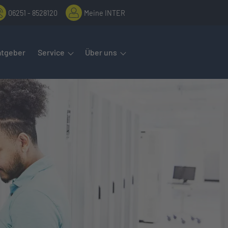
06251 - 8528120
Meine INTER
rmenüs öffnet man mit der Leertaste oder Pfeil nach unten. Diese
atgeber
Service
Über uns