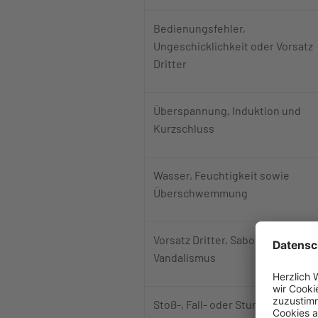
Bedienungsfehler,
Ungeschicklichkeit oder Vorsatz
Dritter
Überspannung, Induktion und
Kurzschluss
Wasser, Feuchtigkeit sowie
Überschwemmung
Vorsatz Dritter, Sabotage und
Vandalismus
Stoß-, Fall- oder Sturzschäden