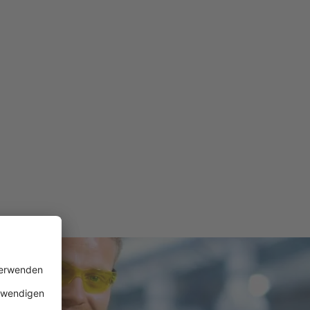
ren
ahren