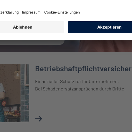
triebe
Betriebshaftpflichtversiche
cherung
Finanzieller Schutz für Ihr Unternehmen.
Bei Schadenersatzansprüchen durch Dritte.
Mehr über Betriebshaftpflichtversicherung