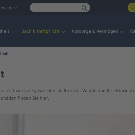
Herzog
det sich das Hauptmenü. Dieses lässt sich per Tab steuern. Unte
heit
Sach & Haftpflicht
Vorsorge & Vermögen
R
flicht
t
der Zeit wertvoll geworden ist. Ihre vier Wände und Ihre Einricht
chäden finden Sie hier.