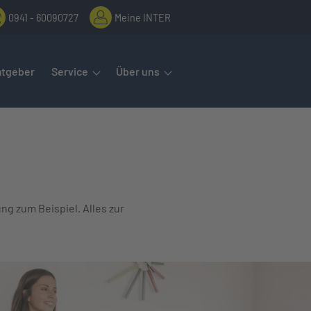
0941 - 60090727
Meine INTER
rmenüs öffnet man mit der Leertaste oder Pfeil nach unten. Diese
atgeber
Service
Über uns
ung zum Beispiel. Alles zur