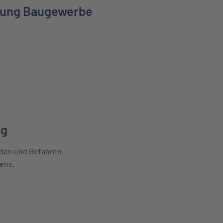
erung Baugewerbe
g Baugewerbe erfahren
ng
den und Gefahren.
ens.
rfahren