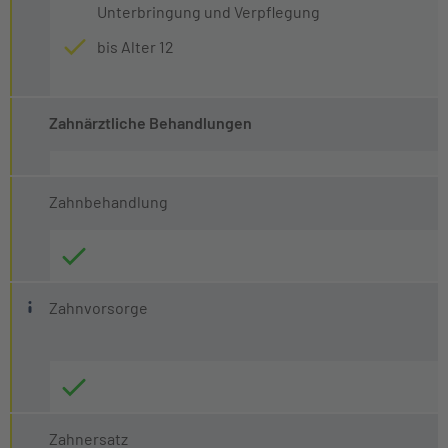
Unterbringung und Verpflegung
bis Alter 12
Zahnärztliche Behandlungen
Zahnbehandlung
Vorsorge und PZR
Zahnvorsorge
(Zahnmedizinische Vorsorgeuntersuchungen und professi
Zahnersatz