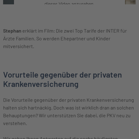
dieses Video anzusehen.
Mehr Informationen
Stephan
erklärt im Film: Die zwei Top Tarife der INTER für
Akzeptieren
Ärzte Familien. So werden Ehepartner und Kinder
mitversichert.
Vorurteile gegenüber der privaten
Krankenversicherung
Die Vorurteile gegenüber der privaten Krankenversicherung
halten sich hartnäckig. Doch was ist wirklich dran an solchen
Behauptungen? Wir unterstützen Sie dabei, die PKV neu zu
verstehen.
Wir geben Ihnen Antworten auf die sechs häufigsten