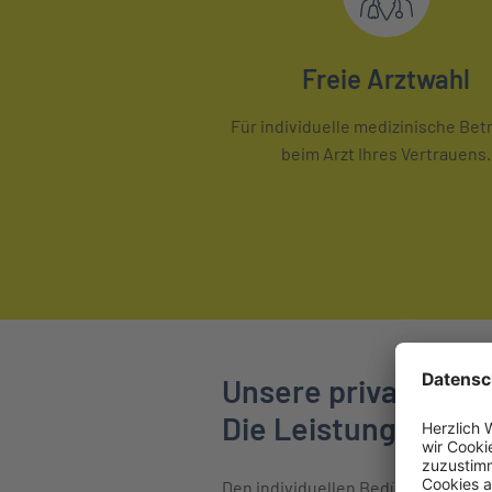
Freie Arztwahl
Für individuelle medizinische Be
beim Arzt Ihres Vertrauens.
Unsere private Kra
Die Leistungen im 
Den individuellen Bedürfnissen vo