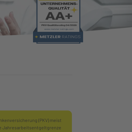
ankenversicherung (PKV) meist
ie Jahresarbeitsentgeltgrenze