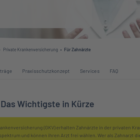
Private Krankenversicherung
Für Zahnärzte
Abschnitten auf dieser Seite
träge
Praxisschutzkonzept
Services
FAQ
 Das Wichtigste in Kürze
rankenversicherung (GKV) erhalten Zahnärzte in der privaten Kr
pektrum und können ihren Arzt frei wählen. Wer als Zahnarzt d