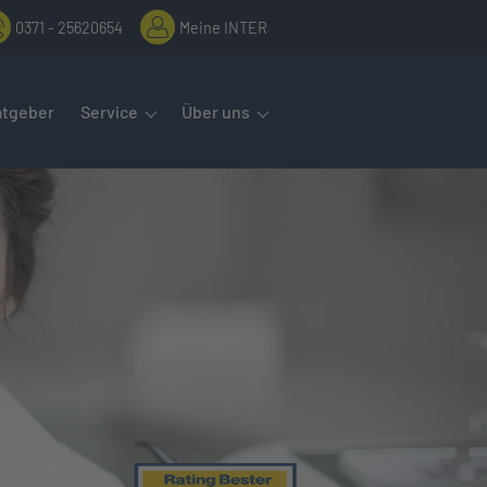
0371 - 25620654
Meine INTER
rmenüs öffnet man mit der Leertaste oder Pfeil nach unten. Diese
atgeber
Service
Über uns