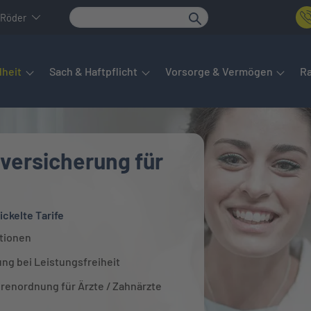
 Röder
det sich das Hauptmenü. Dieses lässt sich per Tab steuern. Unte
heit
Sach & Haftpflicht
Vorsorge & Vermögen
R
versicherung für
ickelte Tarife
itionen
ng bei Leistungsfreiheit
renordnung für Ärzte / Zahnärzte