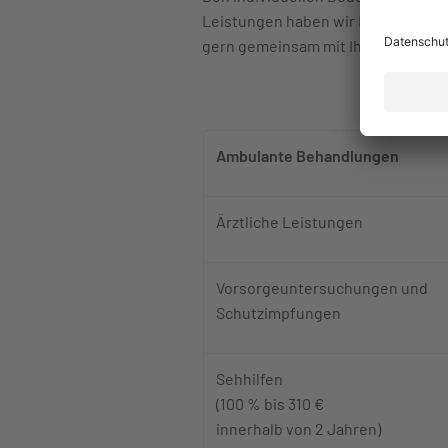
Leistungen haben wir Ihnen gegenüb
gern gemeinsam mit Ihnen raus.
1. Spalte mi
Ambulante Behandlungen
Ärztliche Leistungen
Vorsorgeuntersuchungen und
Schutzimpfungen
Sehhilfen
(100 % bis 310 €
innerhalb von 2 Jahren)