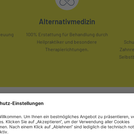
Alternativmedizin
treuung
100% Erstattung für Behandlung durch
Heilpraktiker und besondere
Schu
Therapierichtungen.
Zahnre
Selbst
nkenversicherung für Zahnärzte -
Überblick
n Zahnärzten werden wir mit drei leistungsstarken Produkten ge