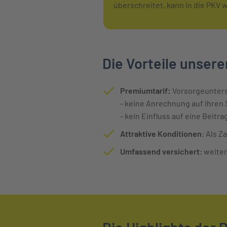
überschreitet, kann in die PKV 
Die Vorteile unsere
Premiumtarif:
Vorsorgeunters
- keine Anrechnung auf Ihren 
- kein Einfluss auf eine Beitr
Attraktive Konditionen
: Als Z
Umfassend versichert
: weite