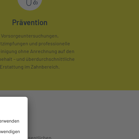
Prävention
Vorsorgeuntersuchungen,
tzimpfungen und professionelle
inigung ohne Anrechnung auf den
behalt – und überdurchschnittliche
Erstattung im Zahnbereich.
recht. Die wesentlichen