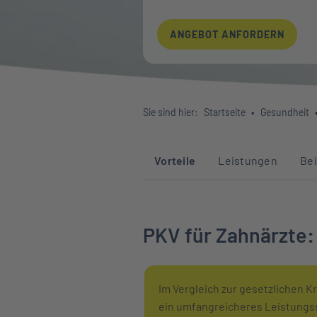
ANGEBOT ANFORDERN
Sie sind hier:
Startseite
Gesundheit
Sprunglinks zu den 
Vorteile
Leistungen
Bei
PKV für Zahnärzte:
Im Vergleich zur gesetzlichen K
ein umfangreicheres Leistungss