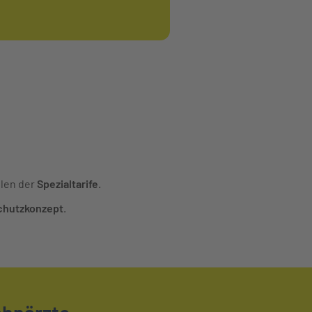
ilen der
Spezialtarife
.
chutzkonzept
.