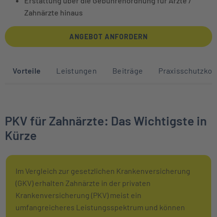
Erstattung über die Gebührenordnung für Ärzte /
Zahnärzte hinaus
ANGEBOT ANFORDERN
Sprunglinks zu den Abschnitten auf die
Vorteile
Leistungen
Beiträge
Praxisschutzkon
PKV für Zahnärzte: Das Wichtigste in
Kürze
Im Vergleich zur gesetzlichen Krankenversicherung
(GKV) erhalten Zahnärzte in der privaten
Krankenversicherung (PKV) meist ein
umfangreicheres Leistungsspektrum und können