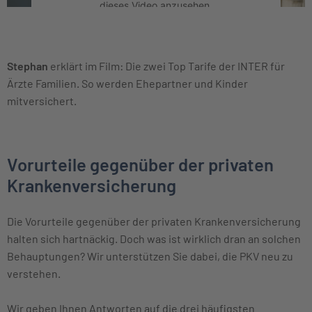
dieses Video anzusehen.
Mehr Informationen
Stephan
erklärt im Film: Die zwei Top Tarife der INTER für
Akzeptieren
Ärzte Familien. So werden Ehepartner und Kinder
mitversichert.
Vorurteile gegenüber der privaten
Krankenversicherung
Die Vorurteile gegenüber der privaten Krankenversicherung
halten sich hartnäckig. Doch was ist wirklich dran an solchen
Behauptungen? Wir unterstützen Sie dabei, die PKV neu zu
verstehen.
Wir geben Ihnen Antworten auf die drei häufigsten