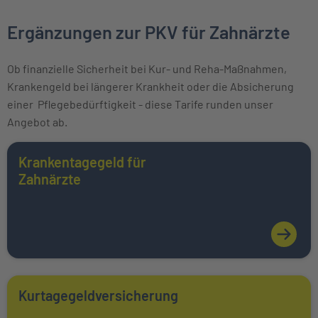
Ergänzungen zur PKV für Zahnärzte
Ob finanzielle Sicherheit bei Kur- und Reha-Maßnahmen,
Krankengeld bei längerer Krankheit oder die Absicherung
einer Pflegebedürftigkeit - diese Tarife runden unser
Angebot ab.
Weiter zu Krankentagegeld für <br/>Zahnärzte
Krankentagegeld für
Mehr über erfahren
Zahnärzte
Weiter zu Kurtagegeldversicherung
Kurtagegeldversicherung
Mehr über erfahren