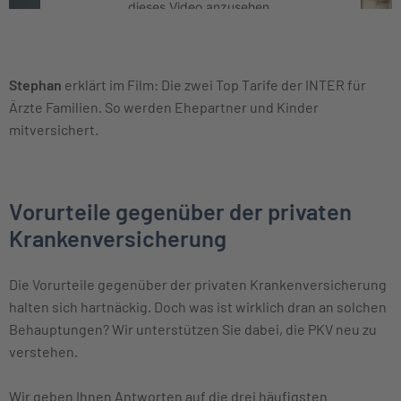
dieses Video anzusehen.
Mehr Informationen
Stephan
erklärt im Film: Die zwei Top Tarife der INTER für
Akzeptieren
Ärzte Familien. So werden Ehepartner und Kinder
mitversichert.
Vorurteile gegenüber der privaten
Krankenversicherung
Die Vorurteile gegenüber der privaten Krankenversicherung
halten sich hartnäckig. Doch was ist wirklich dran an solchen
Behauptungen? Wir unterstützen Sie dabei, die PKV neu zu
verstehen.
Wir geben Ihnen Antworten auf die drei häufigsten