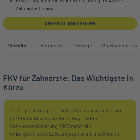
Erstattung über die Gebührenordnung für Ärzte /
Zahnärzte hinaus
ANGEBOT ANFORDERN
Sprunglinks zu den Abschnitten auf die
Vorteile
Leistungen
Beiträge
Praxisschutzkon
PKV für Zahnärzte: Das Wichtigste in
Kürze
Im Vergleich zur gesetzlichen Krankenversicherung
(GKV) erhalten Zahnärzte in der privaten
Krankenversicherung (PKV) meist ein
umfangreicheres Leistungsspektrum und können