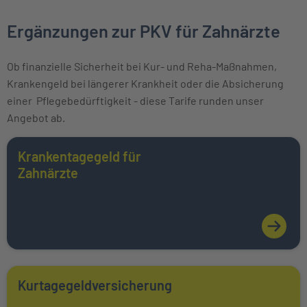
Ergänzungen zur PKV für Zahnärzte
Ob finanzielle Sicherheit bei Kur- und Reha-Maßnahmen,
Krankengeld bei längerer Krankheit oder die Absicherung
einer Pflegebedürftigkeit - diese Tarife runden unser
Angebot ab.
Weiter zu Krankentagegeld für <br/>Zahnärzte
Krankentagegeld für
Mehr über erfahren
Zahnärzte
Weiter zu Kurtagegeldversicherung
Kurtagegeldversicherung
Mehr über erfahren