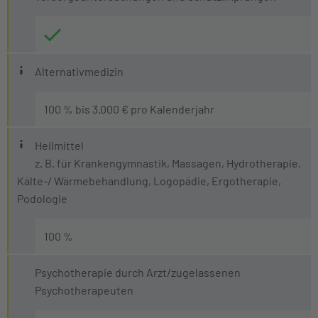
Was sind Alternative Heilmethoden?
Alternativmedizin
Behandlungen durch Heilpraktiker im Sinne des deu
100 % bis 3.000 € pro Kalenderjahr
Methoden der besonderen Therapierichtungen nach 
Offener Heil- und Hilfsmittelkatalog
Behandlung durch sektorale Heilpraktiker, wie z. B
Heilmittel
z. B. für Krankengymnastik, Massagen, Hydrotherapie,
Der offene Katalog ermöglicht es Versicherten, eine um
Behandlung durch Chiropraktiker und Osteopathe
Kälte-/ Wärmebehandlung, Logopädie, Ergotherapie,
Podologie
100 %
Psychotherapie durch Arzt/zugelassenen
Psychotherapeuten