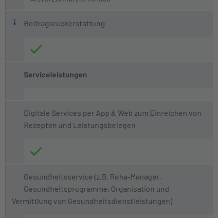
Was ist eine Beitragsrückerstattung?
Beitragsrückerstattung
Sie erhalten eine Beitragsrückerstattung (BRE), wenn S
Die Höhe der BRE wird jedes Jahr neu beschlossen. Wir 
Serviceleistungen
Digitale Services per App & Web zum Einreichen von
Rezepten und Leistungsbelegen
Gesundheitsservice (z.B. Reha-Manager,
Gesundheitsprogramme, Organisation und
Vermittlung von Gesundheitsdienstleistungen)