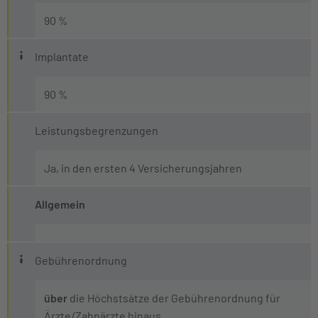
Als Zahnersatz gilt eine Voll- bzw. Teilüberkronung, w
90 %
Was ist ein Implantat?
Implantate
Ein Implantat ist eine Metallschraube oder ein Stift, der
90 %
Leistungsbegrenzungen
Ja, in den ersten 4 Versicherungsjahren
Allgemein
Was ist die Gebührenordnung für Ärzte und Z
Gebührenordnung
Die sogenannte Gebührenordnung für Ärzte (oder Zahnärzt
über
die Höchstsätze der Gebührenordnung für
Ärzte/Zahnärzte hinaus