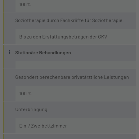
100%
Soziotherapie durch Fachkräfte für Soziotherapie
Bis zu den Erstattungsbeträgen der GKV
Was ist eine stationäre Behandlung?
Stationäre Behandlungen
Von einer stationären Behandlung spricht man, wenn de
Gesondert berechenbare privatärztliche Leistungen
100 %
Unterbringung
Ein-/ Zweibettzimmer