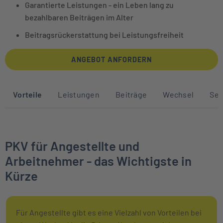
Garantierte Leistungen - ein Leben lang zu
bezahlbaren Beiträgen im Alter
Beitragsrückerstattung bei Leistungsfreiheit
ANGEBOT ANFORDERN
Sprunglinks zu den Abschnitten auf die
Vorteile
Leistungen
Beiträge
Wechsel
Ser
PKV für Angestellte und
Arbeitnehmer - das Wichtigste in
Kürze
Für Angestellte gibt es eine Vielzahl von Vorteilen bei