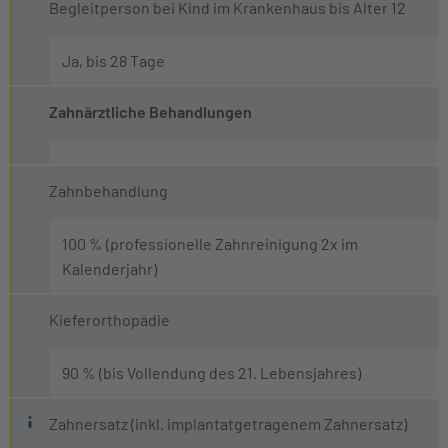
Begleitperson bei Kind im Krankenhaus bis Alter 12
Ja, bis 28 Tage
Zahnärztliche Behandlungen
Zahnbehandlung
100 % (professionelle Zahnreinigung 2x im
Kalenderjahr)
Kieferorthopädie
90 % (bis Vollendung des 21. Lebensjahres)
Was bedeutet "implantatgetragener" Zahners
Zahnersatz (inkl. implantatgetragenem Zahnersatz)