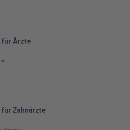
 Existenzgründer erfahren
 für Ärzte
.
mt.
 Ärzte erfahren
 für Zahnärzte
en Karriere.