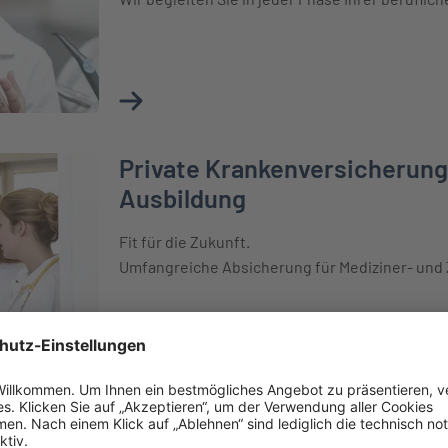
Mehr über Private Krankenversicherung für
Private Krankenversicherung 
ng für Mediziner in der Ausbildung
Ausbildung
Fit für die Zukunft.
Umfangreiche Absicherung für Mediziner- un
Mehr über Private Krankenversicherung für 
Für Beihilfeberechtigte