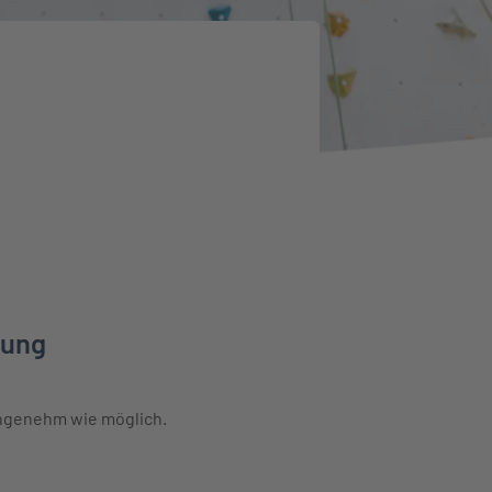
n
rung
angenehm wie möglich.