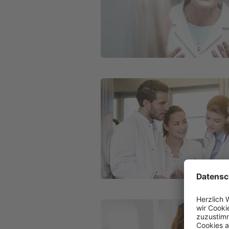
Weiter zu Private Krankenversicheru
Weiter zu Für Beihilfeberechtigte