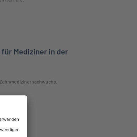
 Zahnärzte erfahren
für Mediziner in der
d Zahnmedizinernachwuchs.
Mediziner in der Ausbildung erfahren