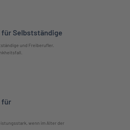
 Angestellte erfahren
 für Selbstständige
ständige und Freiberufler.
nkheitsfall.
 Selbstständige erfahren
 für
istungsstark, wenn im Alter der