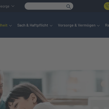
George
det sich das Hauptmenü. Dieses lässt sich per Tab steuern. Unte
heit
Sach & Haftpflicht
Vorsorge & Vermögen
R