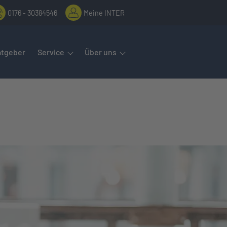
0176 - 30384546
Meine INTER
rmenüs öffnet man mit der Leertaste oder Pfeil nach unten. Diese
atgeber
Service
Über uns