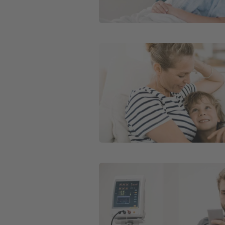
Weiter zu Ambulante Zusatzversich
Weiter zu Krankenhaustagegeldver