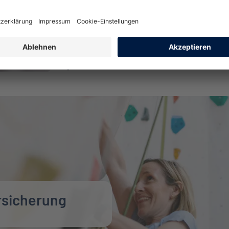
Die private Ergänzung zu Ihrer Beihilfe.
Für eine umfassende Versicherung.
Mehr über Für Beihilfeberechtigte erfahren
rsicherung