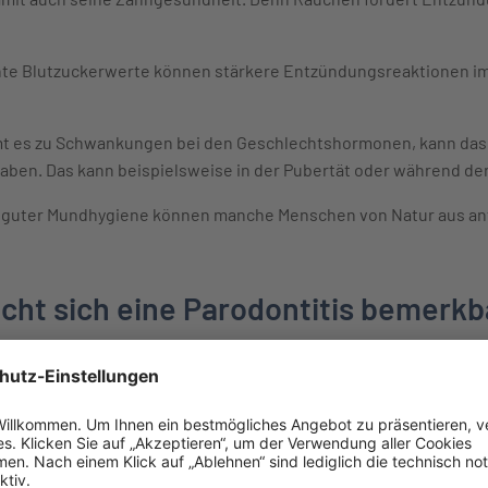
te Blutzuckerwerte können stärkere Entzündungsreaktionen im
 es zu Schwankungen bei den Geschlechtshormonen, kann das 
aben. Das kann beispielsweise in der Pubertät oder während der
 guter Mundhygiene können manche Menschen von Natur aus anfäl
ht sich eine Parodontitis bemerkb
merkt bleiben, weil sie zu Beginn oft keine Beschwerden veru
nfleischentzündung. Eine eindeutige Diagnose kann in der Zahna
kbildet oder vom Zahn ablöst, ist das ein Hinweis auf eine Parodon
it ist deshalb bereits gefragt, wenn sich mögliche Anzeichen e