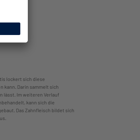
s lockert sich diese
n kann. Darin sammelt sich
n lässt. Im weiteren Verlauf
unbehandelt, kann sich die
baut. Das Zahnfleisch bildet sich
aus.