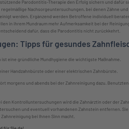
stützende Parodontitis-Therapie den Erfolg sichern und dafür s
en regelmäßige Nachsorgeuntersuchungen, bei denen Zähne und Z
reinigt werden. Ergänzend werden Betroffene individuell berate
llen in ihrem Mundraum mehr Aufmerksamkeit bei der Reinigun
tscheidend dafür, dass die Parodontitis nicht zurückkehrt.
ugen: Tipps für gesundes Zahnfleis
 ist eine gründliche Mundhygiene die wichtigste Maßnahme.
einer Handzahnbürste oder einer elektrischen Zahnbürste.
rt morgens und abends bei der Zahnreinigung dazu. Benutzten
i den Kontrolluntersuchungen wird die Zahnärztin oder der Zahn
ersuchen und eventuell vorhandenen Zahnstein entfernen. Sie
e Zahnreinigung bei Ihnen Sinn macht.
 für Sie da!