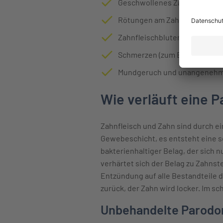
Geschwollenes Zahnfleisch
Rötungen am Zahnfleisch
Zahnfleischbluten
Schmerzen (zum Beispiel bei
Mundgeruch und unangenehme
Wie verläuft eine P
Zahnfleisch und Zahn sind durch e
Gewebeschicht, es entsteht eine s
bakterienhaltiger Belag, der sich n
verhärtet sich der Belag zu Zahnste
Entzündung auf alle Bestandteile d
zurück, der Zahn wird locker. Im sch
Unbehandelte Parodon