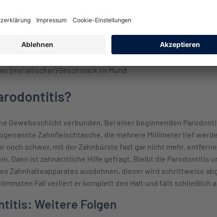
m Essen)
r (metallischer) Geschmack im Mund
arodontitis?
ine Gewebeschicht verbunden. Bei einer beginnenden Parodontiti
ogenannte Zahnfleischtasche, die mehrere Millimeter tief werde
ur noch schwer, mit der Zahnbürste fast gar nicht mehr, entferne
in. Dann ist zahnärztliche Hilfe gefragt. Bleibt die Parodontitis 
es Zahnhalteapparates ausdehnen, dieser wird schrittweise abge
limmsten Fall verliert er komplett den Halt und fällt schließlich 
titis: Weitere Folgen