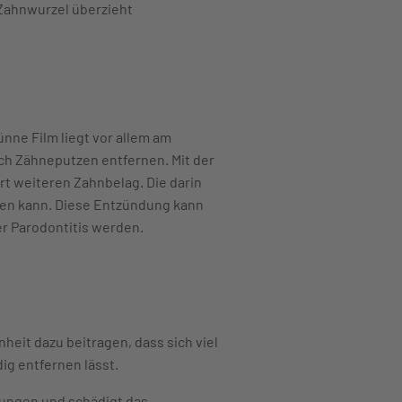
Zahnwurzel überzieht
ünne Film liegt vor allem am
ch Zähneputzen entfernen. Mit der
ert weiteren Zahnbelag. Die darin
den kann. Diese Entzündung kann
er Parodontitis werden.
eit dazu beitragen, dass sich viel
ig entfernen lässt.
dungen und schädigt das