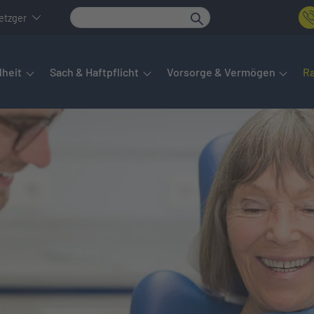
etzger
det sich das Hauptmenü. Dieses lässt sich per Tab steuern. Unte
heit
Sach & Haftpflicht
Vorsorge & Vermögen
R