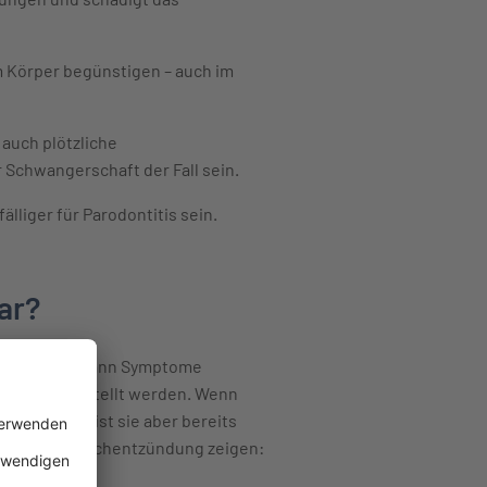
 Körper begünstigen – auch im
auch plötzliche
 Schwangerschaft der Fall sein.
liger für Parodontitis sein.
ar?
rsacht. Wenn dann Symptome
rztpraxis gestellt werden. Wenn
titis. Dann ist sie aber bereits
iner Zahnfleischentzündung zeigen: