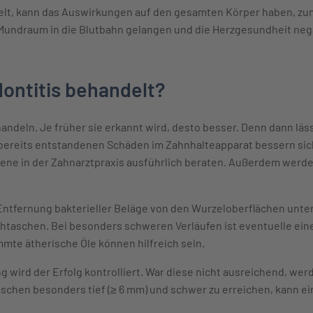
elt, kann das Auswirkungen auf den gesamten Körper haben, zum 
undraum in die Blutbahn gelangen und die Herzgesundheit nega
dontitis behandelt?
handeln. Je früher sie erkannt wird, desto besser. Denn dann läs
ereits entstandenen Schäden im Zahnhalteapparat bessern sich. 
ne in der Zahnarztpraxis ausführlich beraten. Außerdem werden
 Entfernung bakterieller Beläge von den Wurzeloberflächen unte
htaschen. Bei besonders schweren Verläufen ist eventuelle ein
mte ätherische Öle können hilfreich sein.
 wird der Erfolg kontrolliert. War diese nicht ausreichend, w
schen besonders tief (≥ 6 mm) und schwer zu erreichen, kann ein 