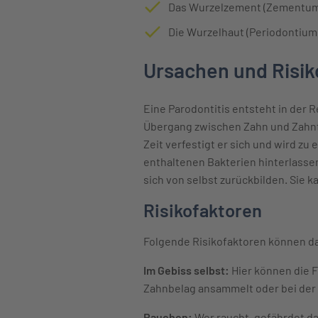
Das Wurzelzement (Zementum)
Die Wurzelhaut (Periodontium
Ursachen und Risik
Eine Parodontitis entsteht in der R
Übergang zwischen Zahn und Zahnfl
Zeit verfestigt er sich und wird zu
enthaltenen Bakterien hinterlasse
sich von selbst zurückbilden. Sie 
Risikofaktoren
Folgende Risikofaktoren können da
Im Gebiss selbst:
Hier können die F
Zahnbelag ansammelt oder bei der 
Rauchen:
Wer raucht, gefährdet d