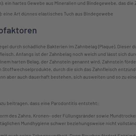
: ein hartes Gewebe aus Mineralien und Bindegewebe, das die 
): eine Art dünnes elastisches Tuch aus Bindegewebe
ofaktoren
egel durch schädliche Bakterien im Zahnbelag (Plaque). Dieser d
eisch. Anfangs ist der Zahnbelag noch weich und lässt sich dur
 einem harten Belag, der Zahnstein genannt wird. Zahnstein förd
n Stoffwechselprodukte, durch die sich das Zahnfleisch entzün
kann aber auch dauerhaft bestehen, sich ausweiten und so zu ein
zu beitragen, dass eine Parodontitis entsteht:
orm des Zahns, Kronen- oder Füllungsränder sowie Mundtrockenh
täglichen Mundhygiene schwer beziehungsweise nicht vollständ
amit auch seine Zahngesundheit. Denn Rauchen fördert Entzün