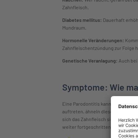
Zahnfleisch.
Diabetes mellitus:
Dauerhaft erhöh
Mundraum.
Hormonelle Veränderungen:
Kommt
Zahnfleischentzündung zur Folge h
Genetische Veranlagung:
Auch bei
Symptome: Wie mac
Eine Parodontitis kann lange unbe
auftreten, ähneln diese einer Zah
sich das Zahnfleisch sichtbar zurüc
weiter fortgeschritten. Wachsamke