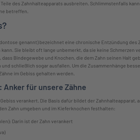
e Teile des Zahnhalteapparats ausbreiten. Schlimmstenfalls kan
hne betreffen.
s?
rodontose genannt) bezeichnet eine chronische Entzündung des Z
kann. Sie bleibt oft lange unbemerkt, da sie keine Schmerzen v
, dass Bindegewebe und Knochen, die dem Zahn seinen Halt geb
 und schließlich sogar ausfallen. Um die Zusammenhänge besser 
Zähne im Gebiss gehalten werden.
: Anker für unsere Zähne
Gebiss verankert. Die Basis dafür bildet der Zahnhalteapparat,
e den Zahn umgeben und im Kieferknochen festhalten:
en): Darin ist der Zahn verankert
va)