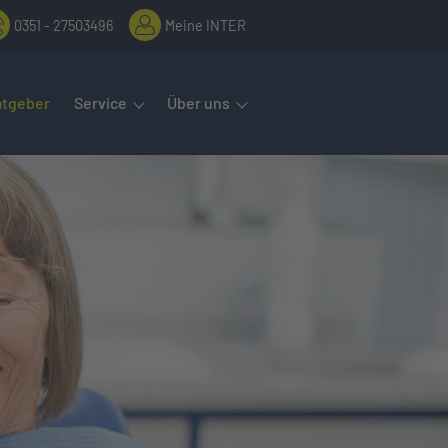
0351 - 27503496
Meine INTER
rmenüs öffnet man mit der Leertaste oder Pfeil nach unten. Diese
atgeber
Service
Über uns