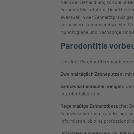
Nach der Behandlung soll die unter
Parodontitis entsteht. Dabei helf
eventuell in der Zahnarztpraxis ge
verbessern können und welche Ste
Mundhygiene und Nachsorge sind en
Parodontitis vorbe
Um einer Parodontitis vorzubeugen
Zweimal täglich Zähneputzen:
mit 
Zahnzwischenräume reinigen:
Gehö
Interdentalbürsten.
Regelmäßige Zahnarztbesuche:
Be
Zahnzwischenräume auf Beläge unt
informieren, ob eine professionell
INTER Gesundheitsservice: Wir sind