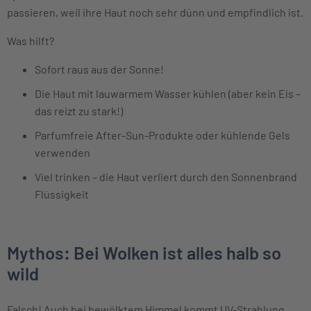
passieren, weil ihre Haut noch sehr dünn und empfindlich ist.
Was hilft?
Sofort raus aus der Sonne!
Die Haut mit lauwarmem Wasser kühlen (aber kein Eis –
das reizt zu stark!)
Parfumfreie After-Sun-Produkte oder kühlende Gels
verwenden
Viel trinken – die Haut verliert durch den Sonnenbrand
Flüssigkeit
Mythos: Bei Wolken ist alles halb so
wild
Falsch! Auch bei bewölktem Himmel kommt UV-Strahlung