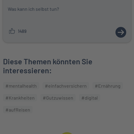
Was kann ich selbst tun?
1489
ZUM A
Diese Themen könnten Sie
interessieren:
#mentalhealth
#einfachversichern
#Ernährung
#Krankheiten
#Gutzuwissen
#digital
#aufReisen