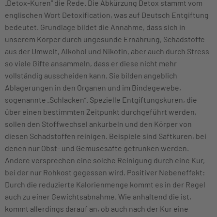
„Detox-Kuren“ die Rede. Die Abkürzung Detox stammt vom
englischen Wort Detoxification, was auf Deutsch Entgiftung
bedeutet. Grundlage bildet die Annahme, dass sich in
unserem Körper durch ungesunde Ernährung, Schadstoffe
aus der Umwelt, Alkohol und Nikotin, aber auch durch Stress
so viele Gifte ansammeln, dass er diese nicht mehr
vollständig ausscheiden kann. Sie bilden angeblich
Ablagerungen in den Organen und im Bindegewebe,
sogenannte „Schlacken“. Spezielle Entgiftungskuren, die
über einen bestimmten Zeitpunkt durchgeführt werden,
sollen den Stoffwechsel ankurbeln und den Körper von
diesen Schadstoffen reinigen. Beispiele sind Saftkuren, bei
denen nur Obst- und Gemüsesäfte getrunken werden.
Andere versprechen eine solche Reinigung durch eine Kur,
bei der nur Rohkost gegessen wird. Positiver Nebeneffekt:
Durch die reduzierte Kalorienmenge kommt es in der Regel
auch zu einer Gewichtsabnahme. Wie anhaltend die ist,
kommt allerdings darauf an, ob auch nach der Kur eine