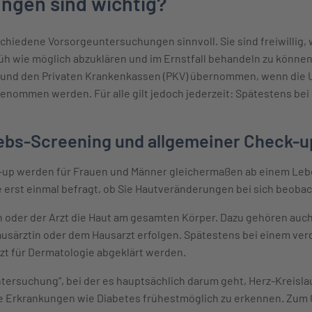
ngen sind wichtig?
chiedene Vorsorgeuntersuchungen sinnvoll. Sie sind freiwillig,
h wie möglich abzuklären und im Ernstfall behandeln zu könne
 und den Privaten Krankenkassen (PKV) übernommen, wenn die
enommen werden. Für alle gilt jedoch jederzeit: Spätestens bei
ebs-Screening und allgemeiner Check-u
up werden für Frauen und Männer gleichermaßen ab einem Leben
 erst einmal befragt, ob Sie Hautveränderungen bei sich beoba
in oder der Arzt die Haut am gesamten Körper. Dazu gehören auch
usärztin oder dem Hausarzt erfolgen. Spätestens bei einem verd
zt für Dermatologie abgeklärt werden.
tersuchung“, bei der es hauptsächlich darum geht, Herz-Kreisl
 Erkrankungen wie Diabetes frühestmöglich zu erkennen. Zum C