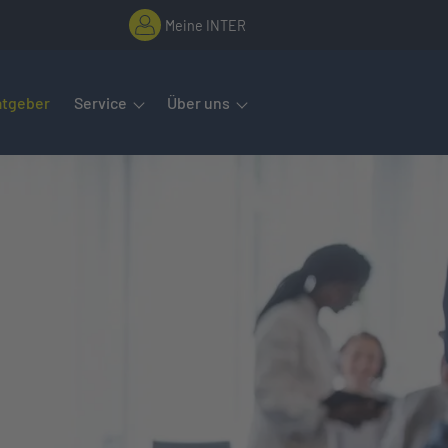
Meine INTER
rmenüs öffnet man mit der Leertaste oder Pfeil nach unten. Diese
atgeber
Service
Über uns