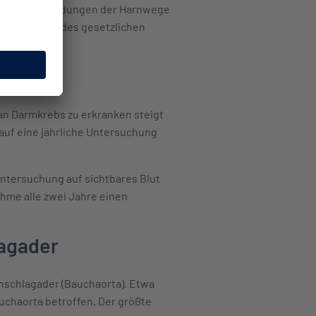
e durch Entzündungen der Harnwege
 Bestandteil des gesetzlichen
an Darmkrebs zu erkranken steigt
auf eine jährliche Untersuchung
Untersuchung auf sichtbares Blut
hme alle zwei Jahre einen
agader
hschlagader (Bauchaorta). Etwa
uchaorta betroffen. Der größte