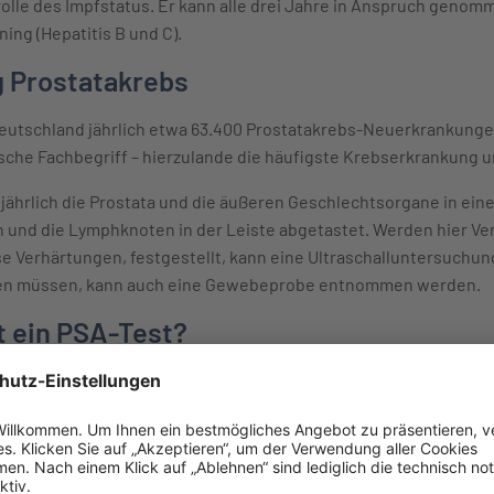
olle des Impfstatus. Er kann alle drei Jahre in Anspruch gen
ing (Hepatitis B und C).
 Prostatakrebs
utschland jährlich etwa 63.400 Prostatakrebs-Neuerkrankungen 
ische Fachbegriff – hierzulande die häufigste Krebserkrankung 
r jährlich die Prostata und die äußeren Geschlechtsorgane in ei
en und die Lymphknoten in der Leiste abgetastet. Werden hier V
e Verhärtungen, festgestellt, kann eine Ultraschalluntersuch
rden müssen, kann auch eine Gewebeprobe entnommen werden.
t ein PSA-Test?
SA) ist ein Protein (Eiweiß), das nur in der Prostata gebildet wi
rd also der PSA-Gehalt im Blut bestimmt. Je höher der Wert, dest
 vorhanden ist.
it, bösartige Veränderungen bereits in sehr frühem Stadium festz