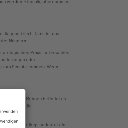
ommen werden. Einmalig übernommen
diagnostiziert. Damit ist das
unter Männern.
ner urologischen Praxis untersuchen
eränderungen oder
ung zum Einsatz kommen. Wenn
rd. In geringen Mengen befindet es
o größer ist die
ustellen. Allerdings bedeutet ein