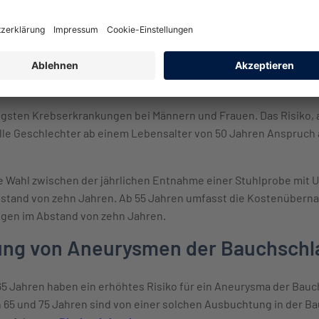
ufig Prostatakrebs. Der Wert kann nämlich auch beispielsweis
rtige Veränderungen beeinflusst werden. Der PSA-Test ist nicht
er als Privatleistung selbst gezahlt werden.
ung Darmkrebs
igsten Krebserkrankungen bei Männern und Frauen. Das Risiko, 
le Geschlechter ab einem Lebensalter von 50 Jahren Anspruch 
ie Wahl zwischen der jährlichen Entnahme einer Stuhlprobe mit 
stand von zehn Jahren. Ab 55 Jahren umfasst die Kostenüberna
ngen im Abstand von zehn Jahren.
ung von Aneurysmen der Bauchschl
5 Jahren haben ein erhöhtes Risiko für ein Aneurysma der Bauc
 65 und 75 Jahren sind von einer solchen Ausbuchtung in der Ba