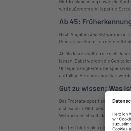
Blutdruckmessung sowie die Kontr
wird außerdem ein Hepatitis-Screen
Ab 45: Früherkennung
Nach Angaben des RKI werden in De
Prostatakarzinom – so der medizin
Ab 45 Jahren sollten sie sich dahe
lassen. Dabei werden die Genitali
Unregelmäßigkeiten, beispielsweis
auffällige Befunde abgeklärt we
Gut zu wissen: Was is
Das Prostata-spezifische Antigen (P
sich auch im Blut, beim PSA-Test wi
Wahrscheinlichkeit, dass ein Tumor
Der Test bietet also die Möglichke