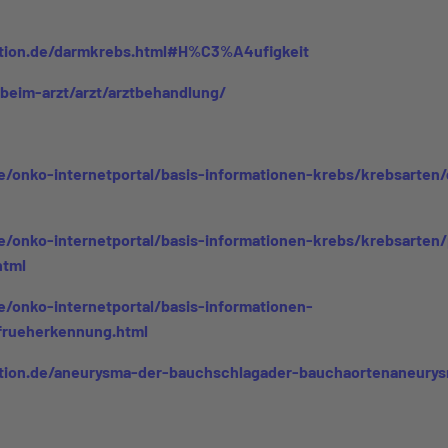
tion.de/darmkrebs.html#H%C3%A4ufigkeit
beim-arzt/arzt/arztbehandlung/
e/onko-internetportal/basis-informationen-krebs/krebsarten/
e/onko-internetportal/basis-informationen-krebs/krebsarten/
html
/onko-internetportal/basis-informationen-
frueherkennung.html
tion.de/aneurysma-der-bauchschlagader-bauchaortenaneur