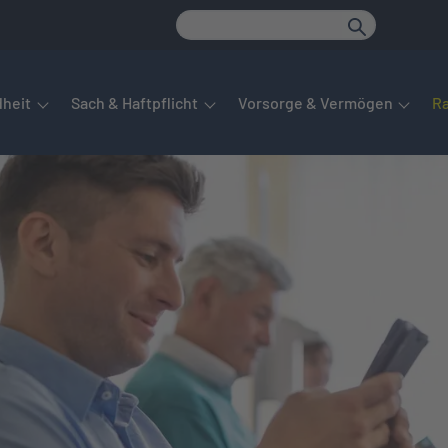
det sich das Hauptmenü. Dieses lässt sich per Tab steuern. Unte
heit
Sach & Haftpflicht
Vorsorge & Vermögen
R