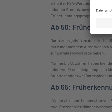
erhöhter PSA-Wert nicht zwangslä
oder der Prostata sowie durch guta
Früherkennungsprogrammes kann ab
Ab 50: Früherkenn
Darmkrebs gehört zu den drei häuf
mit zunehmendem Alter, weshalb al
zur Darmkrebsvorsorge haben.
Männer bis 55 Jahren haben hier d
oder zwei Darmspiegelungen im Ab
Stuhltest oder zwei Darmspiegelu
Ab 65: Früherkenn
Männer ab einem Lebensalter von 6
zwei Prozent aller Männer zwischen