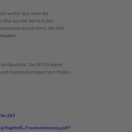
er weiter aus, kann die
l Blut aus der Aorta in den
ufzusammenbruch führt. Die GKV
lagader.
 im Überblick. Die INTER bietet
und Kooperationspartnern finden
g/#c383
g/Kapitel6_Frueherkennung.pdf?