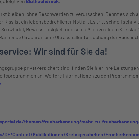
 gefolgt von
Bluthochdruck
.
t bleiben, ohne Beschwerden zu verursachen. Dehnt es sich ab
Riss ist ein lebensbedrohlicher Notfall. Es tritt schnell sehr vie
 Schwindel, Bewusstlosigkeit und schließlich zu einem Kreisla
Männer ab 65 Jahren eine Ultraschalluntersuchung der Bauchsch
rvice: Wir sind für Sie da!
gsgruppe privatversichert sind, finden Sie hier Ihre Leistungen
eitsprogrammen an. Weitere Informationen zu den Programmen 
e
.
sportal.de/themen/frueherkennung/mehr-zu-frueherkennun
s/DE/Content/Publikationen/Krebsgeschehen/Frueherkennun