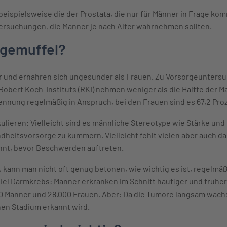
ispielsweise die der Prostata, die nur für Männer in Frage kom
tersuchungen, die Männer je nach Alter wahrnehmen sollten.
rgemuffel?
 und ernähren sich ungesünder als Frauen. Zu Vorsorgeuntersu
Robert Koch-Instituts (RKI) nehmen weniger als die Hälfte der Mä
nung regelmäßig in Anspruch, bei den Frauen sind es 67,2 Pro
kulieren: Vielleicht sind es männliche Stereotype wie Stärke und
dheitsvorsorge zu kümmern. Vielleicht fehlt vielen aber auch d
nnt, bevor Beschwerden auftreten.
 kann man nicht oft genug betonen, wie wichtig es ist, regelm
iel Darmkrebs: Männer erkranken im Schnitt häufiger und früher 
00 Männer und 28.000 Frauen. Aber: Da die Tumore langsam wach
hen Stadium erkannt wird.