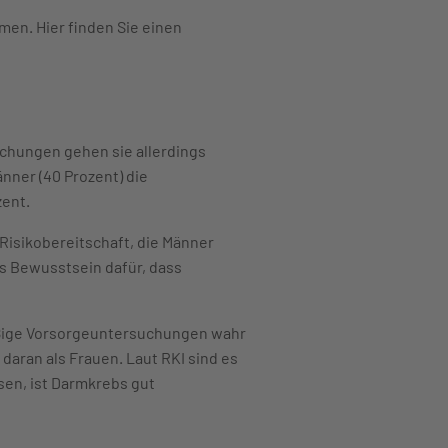
men. Hier finden Sie einen
chungen gehen sie allerdings
nner (40 Prozent) die
zent.
 Risikobereitschaft, die Männer
as Bewusstsein dafür, dass
äßige Vorsorgeuntersuchungen wahr
daran als Frauen. Laut RKI sind es
sen, ist Darmkrebs gut