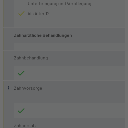
Unterbringung und Verpflegung
bis Alter 12
Zahnärztliche Behandlungen
Zahnbehandlung
Vorsorge und PZR
Zahnvorsorge
(Zahnmedizinische Vorsorgeuntersuchungen und professi
Zahnersatz