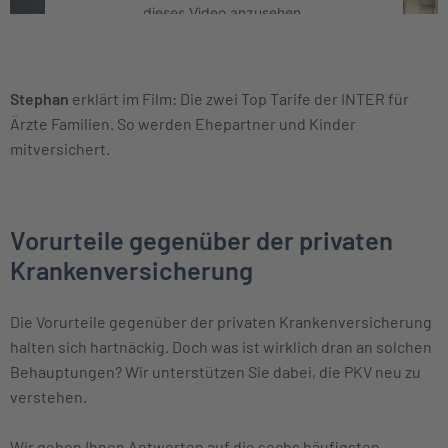
dieses Video anzusehen.
Mehr Informationen
Stephan
erklärt im Film: Die zwei Top Tarife der INTER für
Akzeptieren
Ärzte Familien. So werden Ehepartner und Kinder
mitversichert.
Vorurteile gegenüber der privaten
Krankenversicherung
Die Vorurteile gegenüber der privaten Krankenversicherung
halten sich hartnäckig. Doch was ist wirklich dran an solchen
Behauptungen? Wir unterstützen Sie dabei, die PKV neu zu
verstehen.
Wir geben Ihnen Antworten auf die sechs häufigsten