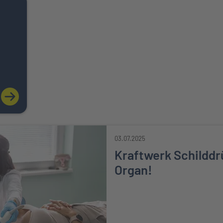
ZUM ARTIKEL: TYP-2-DIABETES: MIT ERNÄHRUNG UND BE
03.07.2025
Kraftwerk Schilddr
Organ!