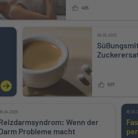
405
06.05.2025
Süßungsmit
Zuckerersa
507
ZUM ARTIKEL: CHOLESTERIN: WAS DU UNBEDINGT WISSEN
08.04.2025
18.03.
Reizdarmsyndrom: Wenn der
Fas
Darm Probleme macht
pe