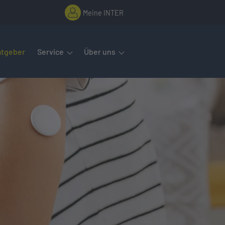
Meine INTER
rmenüs öffnet man mit der Leertaste oder Pfeil nach unten. Diese
atgeber
Service
Über uns