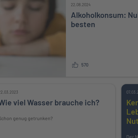
22.08.2024
Alkoholkonsum: Nul
besten
570
22.03.2023
07.03.
Wie viel Wasser brauche ich?
Ke
Leb
Schon genug getrunken?
Nut
Der N