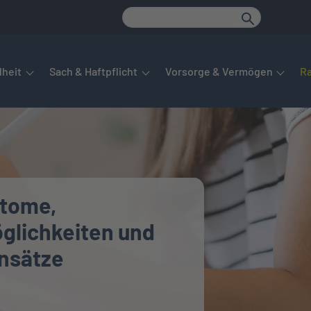
det sich das Hauptmenü. Dieses lässt sich per Tab steuern. Unte
heit
Sach & Haftpflicht
Vorsorge & Vermögen
R
ptome,
lichkeiten und
nsätze