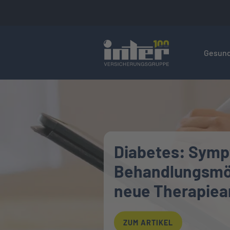
Hier befin
Gesund
Top-Artikel Slider
Diabetes: Sym
Behandlungsmög
neue Therapiea
ZUM ARTIKEL