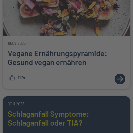
19.09.2023
Vegane Ernährungspyramide:
Gesund vegan ernähren
1174
ZUM A
07.11.2023
Schlaganfall Symptome:
Schlaganfall oder TIA?