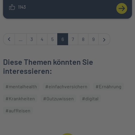
1143
ZUM A
Zurück
Next
…
3
4
5
6
7
8
9
Diese Themen könnten Sie
interessieren:
#mentalhealth
#einfachversichern
#Ernährung
#Krankheiten
#Gutzuwissen
#digital
#aufReisen